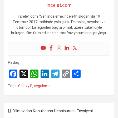
incelet.com
incelet.com “Sen inceleme,incelet!” sloganıyla 19
Temmuz 2017 tarihinde yola çıktı. Teknoloji, seyahat ve
otomobil kategorileri başta olmak üzere tüketiciyle
buluşan tüm ürünleri inceler, tarafsız yorumlarını paylaşır.
Paylaş
F
X
W
Li
T
C
S
a
h
n
el
o
h
Tags:
Galaxy S
,
uygulama
ce
at
ke
e
py
ar
b
s
dI
gr
Li
e
o
A
n
a
n
Yazı
Yılmaz’dan Konuklarına Hepsiburada Tavsiyesi
o
p
m
k
gezinmesi