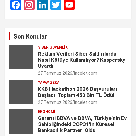
F
I
L
T
Y
a
n
i
w
o
c
s
n
i
u
Son Konular
e
t
k
t
T
SIBER GÜVENLIK
b
a
e
t
u
Reklam Verileri Siber Saldırılarda
o
g
d
e
b
Nasıl Kötüye Kullanılıyor? Kaspersky
Uyardı
o
r
I
r
e
27 Temmuz 2026
incelet.com
k
a
n
C
YAPAY ZEKA
KKB Hackathon 2026 Başvuruları
m
h
Başladı: Toplam 450 Bin TL Ödül
27 Temmuz 2026
incelet.com
a
EKONOMI
n
Garanti BBVA ve BBVA, Türkiye’nin Ev
Sahipliğindeki COP31’in Küresel
n
Bankacılık Partneri Oldu
e