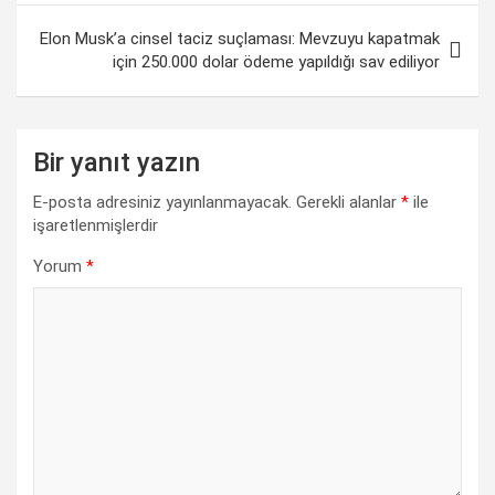
k
p
Elon Musk’a cinsel taciz suçlaması: Mevzuyu kapatmak
için 250.000 dolar ödeme yapıldığı sav ediliyor
Bir yanıt yazın
E-posta adresiniz yayınlanmayacak.
Gerekli alanlar
*
ile
işaretlenmişlerdir
Yorum
*