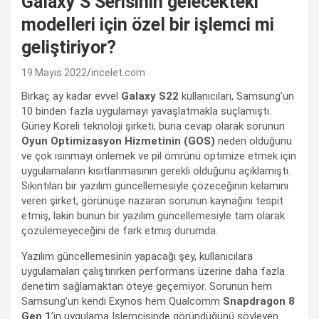
Galaxy S Serisinin gelecekteki
modelleri için özel bir işlemci mi
geliştiriyor?
19 Mayıs 2022
incelet.com
Birkaç ay kadar evvel
Galaxy S22
kullanıcıları, Samsung’un
10 binden fazla uygulamayı yavaşlatmakla suçlamıştı.
Güney Koreli teknoloji şirketi, buna cevap olarak sorunun
Oyun Optimizasyon Hizmetinin (GOS)
neden olduğunu
ve çok ısınmayı önlemek ve pil ömrünü optimize etmek için
uygulamaların kısıtlanmasının gerekli olduğunu açıklamıştı.
Sıkıntıları bir yazılım güncellemesiyle çözeceğinin kelamını
veren şirket, görünüşe nazaran sorunun kaynağını tespit
etmiş, lakin bunun bir yazılım güncellemesiyle tam olarak
çözülemeyeceğini de fark etmiş durumda.
Yazılım güncellemesinin yapacağı şey, kullanıcılara
uygulamaları çalıştırırken performans üzerine daha fazla
denetim sağlamaktan öteye geçemiyor. Sorunun hem
Samsung’un kendi Exynos hem Qualcomm
Snapdragon 8
Gen 1
’in uygulama İşlemcisinde göründüğünü söyleyen