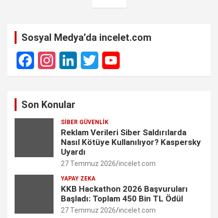
Sosyal Medya’da incelet.com
F
I
L
T
Y
a
n
i
w
o
Son Konular
c
s
n
i
u
SIBER GÜVENLIK
e
t
k
t
T
Reklam Verileri Siber Saldırılarda
Nasıl Kötüye Kullanılıyor? Kaspersky
b
a
e
t
u
Uyardı
27 Temmuz 2026
incelet.com
o
g
d
e
b
YAPAY ZEKA
o
r
I
r
e
KKB Hackathon 2026 Başvuruları
Başladı: Toplam 450 Bin TL Ödül
k
a
n
C
27 Temmuz 2026
incelet.com
m
h