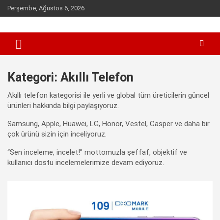
Skip
Perşembe, Ağustos 6, 2026
to
content
Sen inceleme, incelet !
incelet.com
Kategori:
Akıllı Telefon
Akıllı telefon kategorisi ile yerli ve global tüm üreticilerin güncel
ürünleri hakkında bilgi paylaşıyoruz.
Samsung, Apple, Huawei, LG, Honor, Vestel, Casper ve daha bir
çok ürünü sizin için inceliyoruz.
“Sen inceleme, incelet!” mottomuzla şeffaf, objektif ve
kullanıcı dostu incelemelerimize devam ediyoruz.