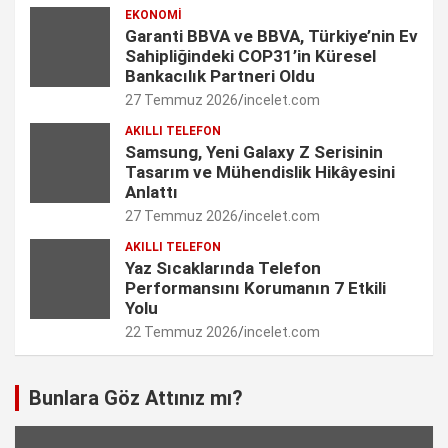
EKONOMI
Garanti BBVA ve BBVA, Türkiye’nin Ev
a
Sahipliğindeki COP31’in Küresel
n
Bankacılık Partneri Oldu
27 Temmuz 2026
incelet.com
n
AKILLI TELEFON
e
Samsung, Yeni Galaxy Z Serisinin
Tasarım ve Mühendislik Hikâyesini
l
Anlattı
27 Temmuz 2026
incelet.com
AKILLI TELEFON
Yaz Sıcaklarında Telefon
Performansını Korumanın 7 Etkili
Yolu
22 Temmuz 2026
incelet.com
Bunlara Göz Attınız mı?