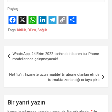
Paylaş
F
X
W
L
T
C
S
Tags:
Kirlilik
,
Ölüm
,
Sağlık
a
h
i
e
o
h
c
a
n
l
p
a
Yazı
e
t
k
e
y
r
WhatsApp, 24 Ekim 2022 tarihinde itibaren bu iPhone
gezinmesi
b
s
e
g
L
e
modellerinde çalışmayacak!
o
A
d
r
i
o
p
I
a
n
Netflix’in, hizmete uzun müddettir abone olanları elinde
tutmakta zorlandığı ortaya çıktı
k
p
n
m
k
Bir yanıt yazın
E-posta adresiniz yayınlanmayacak.
Gerekli alanlar
*
ile