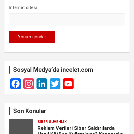
İnternet sitesi
Sosyal Medya’da incelet.com
F
I
L
T
Y
a
n
i
w
o
Son Konular
c
s
n
i
u
SIBER GÜVENLIK
e
t
k
t
T
Reklam Verileri Siber Saldırılarda
Nasıl Kötüye Kullanılıyor? Kaspersky