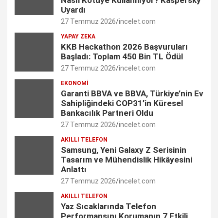
b
a
e
t
u
Uyardı
27 Temmuz 2026
incelet.com
o
g
d
e
b
YAPAY ZEKA
o
r
I
r
e
KKB Hackathon 2026 Başvuruları
Başladı: Toplam 450 Bin TL Ödül
k
a
n
C
27 Temmuz 2026
incelet.com
m
h
EKONOMI
Garanti BBVA ve BBVA, Türkiye’nin Ev
a
Sahipliğindeki COP31’in Küresel
n
Bankacılık Partneri Oldu
27 Temmuz 2026
incelet.com
n
AKILLI TELEFON
e
Samsung, Yeni Galaxy Z Serisinin
Tasarım ve Mühendislik Hikâyesini
l
Anlattı
27 Temmuz 2026
incelet.com
AKILLI TELEFON
Yaz Sıcaklarında Telefon
Performansını Korumanın 7 Etkili