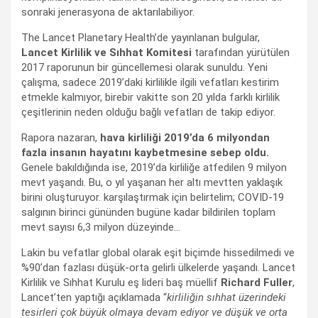
sonraki jenerasyona de aktarılabiliyor.
The Lancet Planetary Health’de yayınlanan bulgular,
Lancet Kirlilik ve Sıhhat Komitesi
tarafından yürütülen
2017 raporunun bir güncellemesi olarak sunuldu. Yeni
çalışma, sadece 2019’daki kirlilikle ilgili vefatları kestirim
etmekle kalmıyor, birebir vakitte son 20 yılda farklı kirlilik
çeşitlerinin neden olduğu bağlı vefatları de takip ediyor.
Rapora nazaran,
hava kirliliği 2019’da 6 milyondan
fazla insanın hayatını kaybetmesine sebep oldu.
Genele bakıldığında ise, 2019’da kirliliğe atfedilen 9 milyon
mevt yaşandı. Bu, o yıl yaşanan her altı mevtten yaklaşık
birini oluşturuyor. karşılaştırmak için belirtelim; COVID-19
salgının birinci gününden bugüne kadar bildirilen toplam
mevt sayısı 6,3 milyon düzeyinde…
Lakin bu vefatlar global olarak eşit biçimde hissedilmedi ve
%90’dan fazlası düşük-orta gelirli ülkelerde yaşandı. Lancet
Kirlilik ve Sıhhat Kurulu eş lideri baş müellif
Richard Fuller
,
Lancet’ten yaptığı açıklamada “
kirliliğin sıhhat üzerindeki
tesirleri çok büyük olmaya devam ediyor ve düşük ve orta