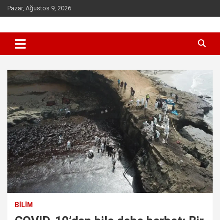
Skip
Pazar, Ağustos 9, 2026
to
content
Sen inceleme, incelet !
incelet.com
BILIM