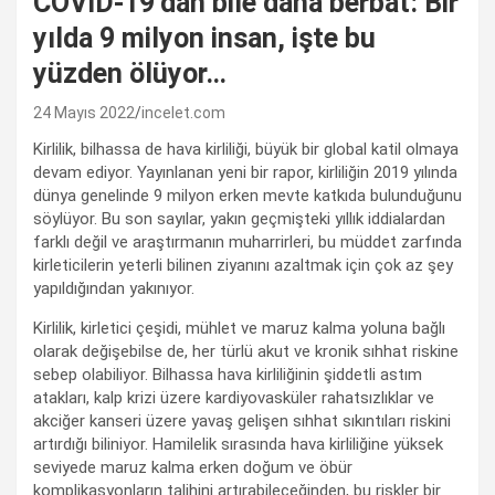
COVID-19’dan bile daha berbat: Bir
yılda 9 milyon insan, işte bu
yüzden ölüyor…
24 Mayıs 2022
incelet.com
Kirlilik, bilhassa de hava kirliliği, büyük bir global katil olmaya
devam ediyor. Yayınlanan yeni bir rapor, kirliliğin 2019 yılında
dünya genelinde 9 milyon erken mevte katkıda bulunduğunu
söylüyor. Bu son sayılar, yakın geçmişteki yıllık iddialardan
farklı değil ve araştırmanın muharrirleri, bu müddet zarfında
kirleticilerin yeterli bilinen ziyanını azaltmak için çok az şey
yapıldığından yakınıyor.
Kirlilik, kirletici çeşidi, mühlet ve maruz kalma yoluna bağlı
olarak değişebilse de, her türlü akut ve kronik sıhhat riskine
sebep olabiliyor. Bilhassa hava kirliliğinin şiddetli astım
atakları, kalp krizi üzere kardiyovasküler rahatsızlıklar ve
akciğer kanseri üzere yavaş gelişen sıhhat sıkıntıları riskini
artırdığı biliniyor. Hamilelik sırasında hava kirliliğine yüksek
seviyede maruz kalma erken doğum ve öbür
komplikasyonların talihini artırabileceğinden, bu riskler bir