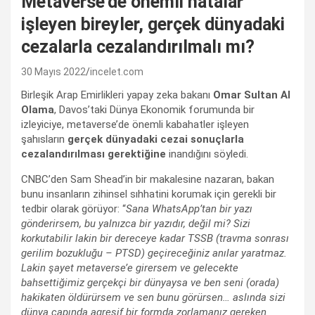
Metaverse’de önemli hatalar
işleyen bireyler, gerçek dünyadaki
cezalarla cezalandırılmalı mı?
30 Mayıs 2022
incelet.com
Birleşik Arap Emirlikleri yapay zeka bakanı
Omar Sultan Al
Olama
, Davos’taki Dünya Ekonomik forumunda bir
izleyiciye, metaverse’de önemli kabahatler işleyen
şahısların
gerçek dünyadaki cezai sonuçlarla
cezalandırılması gerektiğine
inandığını söyledi.
CNBC’den Sam Shead’in bir makalesine nazaran, bakan
bunu insanların zihinsel sıhhatini korumak için gerekli bir
tedbir olarak görüyor: “
Sana WhatsApp’tan bir yazı
gönderirsem, bu yalnızca bir yazıdır, değil mi? Sizi
korkutabilir lakin bir dereceye kadar TSSB (travma sonrası
gerilim bozukluğu – PTSD) geçireceğiniz anılar yaratmaz.
Lakin şayet metaverse’e girersem ve gelecekte
bahsettiğimiz gerçekçi bir dünyaysa ve ben seni (orada)
hakikaten öldürürsem ve sen bunu görürsen… aslında sizi
dünya çapında agresif bir formda zorlamanız gereken