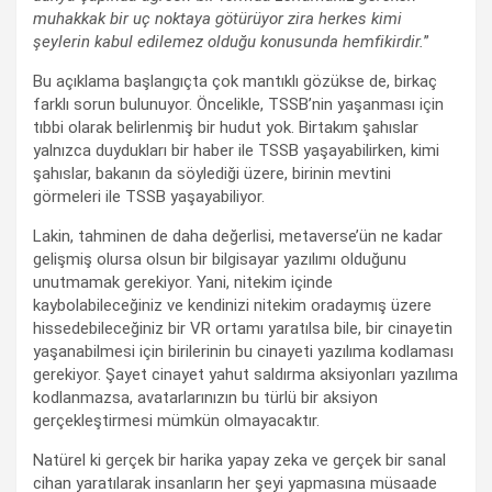
muhakkak bir uç noktaya götürüyor zira herkes kimi
şeylerin kabul edilemez olduğu konusunda hemfikirdir.
”
Bu açıklama başlangıçta çok mantıklı gözükse de, birkaç
farklı sorun bulunuyor. Öncelikle, TSSB’nin yaşanması için
tıbbi olarak belirlenmiş bir hudut yok. Birtakım şahıslar
yalnızca duydukları bir haber ile TSSB yaşayabilirken, kimi
şahıslar, bakanın da söylediği üzere, birinin mevtini
görmeleri ile TSSB yaşayabiliyor.
Lakin, tahminen de daha değerlisi, metaverse’ün ne kadar
gelişmiş olursa olsun bir bilgisayar yazılımı olduğunu
unutmamak gerekiyor. Yani, nitekim içinde
kaybolabileceğiniz ve kendinizi nitekim oradaymış üzere
hissedebileceğiniz bir VR ortamı yaratılsa bile, bir cinayetin
yaşanabilmesi için birilerinin bu cinayeti yazılıma kodlaması
gerekiyor. Şayet cinayet yahut saldırma aksiyonları yazılıma
kodlanmazsa, avatarlarınızın bu türlü bir aksiyon
gerçekleştirmesi mümkün olmayacaktır.
Natürel ki gerçek bir harika yapay zeka ve gerçek bir sanal
cihan yaratılarak insanların her şeyi yapmasına müsaade