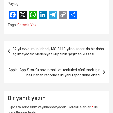
Paylaş
F
X
W
L
T
C
S
Tags:
Gerçek
,
Yazı
a
h
i
e
o
h
c
a
n
l
p
a
Yazı
e
t
k
e
y
r
82 yıl evvel mühürlendi; MS 8113 yılına kadar da bir daha
gezinmesi
b
s
e
g
L
e
açılmayacak: Medeniyet Kripti’nin şaşırtan kıssası…
o
A
d
r
i
o
p
I
a
n
Apple, App Store’u savunmak ve tenkitleri çürütmek için
hazırlanan raporlara iki yeni rapor daha ekledi
k
p
n
m
k
Bir yanıt yazın
E-posta adresiniz yayınlanmayacak.
Gerekli alanlar
*
ile
işaretlenmişlerdir