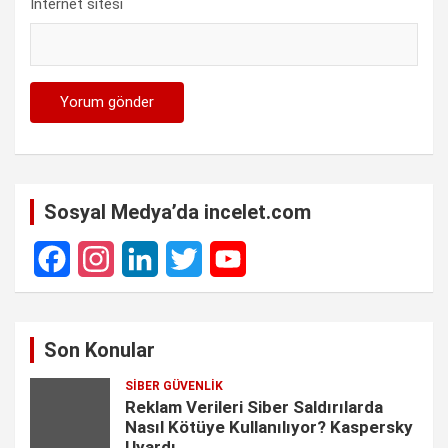
İnternet sitesi
Sosyal Medya’da incelet.com
F
I
L
T
Y
a
n
i
w
o
Son Konular
c
s
n
i
u
SIBER GÜVENLIK
e
t
k
t
T
Reklam Verileri Siber Saldırılarda
Nasıl Kötüye Kullanılıyor? Kaspersky
b
a
e
t
u
Uyardı