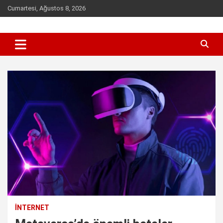
Skip
Cumartesi, Ağustos 8, 2026
to
content
Sen inceleme, incelet !
incelet.com
İNTERNET