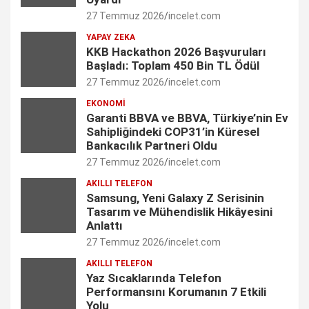
27 Temmuz 2026
incelet.com
o
g
d
e
b
YAPAY ZEKA
o
r
I
r
e
KKB Hackathon 2026 Başvuruları
Başladı: Toplam 450 Bin TL Ödül
k
a
n
C
27 Temmuz 2026
incelet.com
m
h
EKONOMI
Garanti BBVA ve BBVA, Türkiye’nin Ev
a
Sahipliğindeki COP31’in Küresel
n
Bankacılık Partneri Oldu
27 Temmuz 2026
incelet.com
n
AKILLI TELEFON
e
Samsung, Yeni Galaxy Z Serisinin
Tasarım ve Mühendislik Hikâyesini
l
Anlattı
27 Temmuz 2026
incelet.com
AKILLI TELEFON
Yaz Sıcaklarında Telefon
Performansını Korumanın 7 Etkili
Yolu