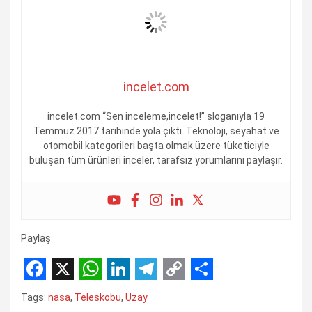
incelet.com
incelet.com “Sen inceleme,incelet!” sloganıyla 19
Temmuz 2017 tarihinde yola çıktı. Teknoloji, seyahat ve
otomobil kategorileri başta olmak üzere tüketiciyle
buluşan tüm ürünleri inceler, tarafsız yorumlarını paylaşır.
Paylaş
F
X
W
L
T
C
S
Tags:
nasa
,
Teleskobu
,
Uzay