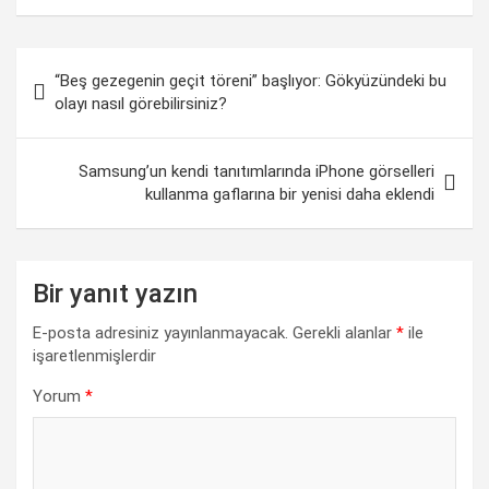
a
h
i
e
o
h
c
a
n
l
p
a
Yazı
e
t
k
e
y
r
“Beş gezegenin geçit töreni” başlıyor: Gökyüzündeki bu
gezinmesi
b
s
e
g
L
e
olayı nasıl görebilirsiniz?
o
A
d
r
i
o
p
I
a
n
Samsung’un kendi tanıtımlarında iPhone görselleri
kullanma gaflarına bir yenisi daha eklendi
k
p
n
m
k
Bir yanıt yazın
E-posta adresiniz yayınlanmayacak.
Gerekli alanlar
*
ile
işaretlenmişlerdir
Yorum
*