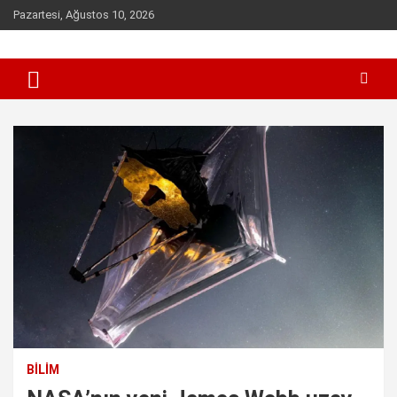
Skip
Pazartesi, Ağustos 10, 2026
to
content
Sen inceleme, incelet !
incelet.com
BILIM