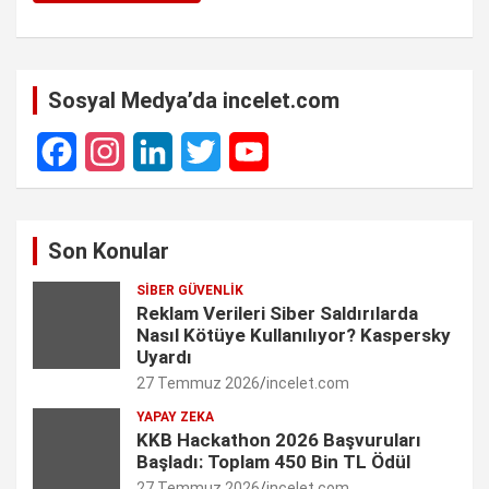
Sosyal Medya’da incelet.com
F
I
L
T
Y
a
n
i
w
o
Son Konular
c
s
n
i
u
SIBER GÜVENLIK
e
t
k
t
T
Reklam Verileri Siber Saldırılarda
Nasıl Kötüye Kullanılıyor? Kaspersky
b
a
e
t
u
Uyardı
27 Temmuz 2026
incelet.com
o
g
d
e
b
YAPAY ZEKA
o
r
I
r
e
KKB Hackathon 2026 Başvuruları
Başladı: Toplam 450 Bin TL Ödül
k
a
n
C
27 Temmuz 2026
incelet.com