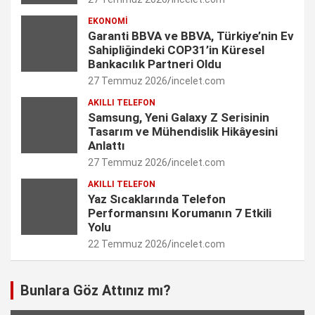
m
h
EKONOMI
Garanti BBVA ve BBVA, Türkiye’nin Ev
a
Sahipliğindeki COP31’in Küresel
n
Bankacılık Partneri Oldu
27 Temmuz 2026
incelet.com
n
AKILLI TELEFON
e
Samsung, Yeni Galaxy Z Serisinin
Tasarım ve Mühendislik Hikâyesini
l
Anlattı
27 Temmuz 2026
incelet.com
AKILLI TELEFON
Yaz Sıcaklarında Telefon
Performansını Korumanın 7 Etkili
Yolu
22 Temmuz 2026
incelet.com
Bunlara Göz Attınız mı?