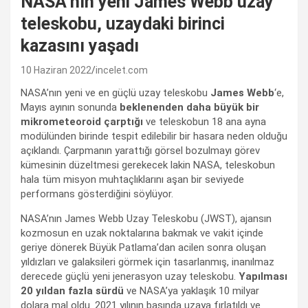
NASA’nın yeni James Webb uzay
teleskobu, uzaydaki birinci
kazasını yaşadı
10 Haziran 2022
incelet.com
NASA’nın yeni ve en güçlü uzay teleskobu
James Webb
‘e,
Mayıs ayının sonunda
beklenenden daha büyük bir
mikrometeoroid çarptığı
ve teleskobun 18 ana ayna
modülünden birinde tespit edilebilir bir hasara neden olduğu
açıklandı. Çarpmanın yarattığı görsel bozulmayı görev
kümesinin düzeltmesi gerekecek lakin NASA, teleskobun
hala tüm misyon muhtaçlıklarını aşan bir seviyede
performans gösterdiğini söylüyor.
NASA’nın James Webb Uzay Teleskobu (JWST), ajansın
kozmosun en uzak noktalarına bakmak ve vakit içinde
geriye dönerek Büyük Patlama’dan acilen sonra oluşan
yıldızları ve galaksileri görmek için tasarlanmış, inanılmaz
derecede güçlü yeni jenerasyon uzay teleskobu.
Yapılması
20 yıldan fazla sürdü
ve NASA’ya yaklaşık 10 milyar
dolara mal oldu. 2021 yılının başında uzaya fırlatıldı ve