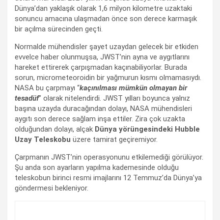
Dünya’dan yaklaşık olarak 1,6 milyon kilometre uzaktaki
sonuncu amacına ulaşmadan önce son derece karmaşık
bir açılma sürecinden geçti.
Normalde mühendisler şayet uzaydan gelecek bir etkiden
evvelce haber olunmuşsa, JWST’nin ayna ve aygıtlarını
hareket ettirerek çarpışmadan kaçınabiliyorlar. Burada
sorun, micrometeoroidin bir yağmurun kısmı olmamasıydı.
NASA bu çarpmayı “
kaçınılması mümkün olmayan bir
tesadüf
” olarak nitelendirdi. JWST yılları boyunca yalnız
başına uzayda duracağından dolayı, NASA mühendisleri
aygıtı son derece sağlam inşa ettiler. Zira çok uzakta
olduğundan dolayı, alçak
Dünya yörüngesindeki Hubble
Uzay Teleskobu
üzere tamirat geçiremiyor.
Çarpmanın JWST’nin operasyonunu etkilemediği görülüyor.
Şu anda son ayarların yapılma kademesinde olduğu
teleskobun birinci resmi imajlarını 12 Temmuz’da Dünya’ya
göndermesi bekleniyor.