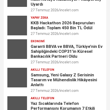
b
a
e
t
u
Uyardı
27 Temmuz 2026
incelet.com
o
g
d
e
b
YAPAY ZEKA
o
r
I
r
e
KKB Hackathon 2026 Başvuruları
Başladı: Toplam 450 Bin TL Ödül
k
a
n
C
27 Temmuz 2026
incelet.com
m
h
EKONOMI
Garanti BBVA ve BBVA, Türkiye’nin Ev
a
Sahipliğindeki COP31’in Küresel
n
Bankacılık Partneri Oldu
27 Temmuz 2026
incelet.com
n
AKILLI TELEFON
e
Samsung, Yeni Galaxy Z Serisinin
Tasarım ve Mühendislik Hikâyesini
l
Anlattı
27 Temmuz 2026
incelet.com
AKILLI TELEFON
Yaz Sıcaklarında Telefon
Performansını Korumanın 7 Etkili