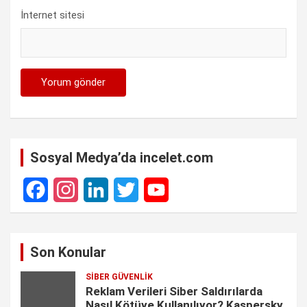
İnternet sitesi
Sosyal Medya’da incelet.com
F
I
L
T
Y
a
n
i
w
o
Son Konular
c
s
n
i
u
SIBER GÜVENLIK
e
t
k
t
T
Reklam Verileri Siber Saldırılarda
Nasıl Kötüye Kullanılıyor? Kaspersky