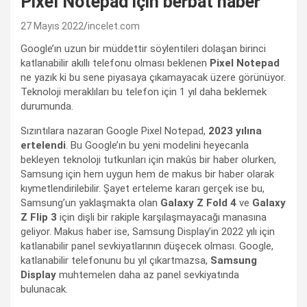
Pixel Notepad için berbat haber
27 Mayıs 2022
incelet.com
Google’ın uzun bir müddettir söylentileri dolaşan birinci
katlanabilir akıllı telefonu olması beklenen
Pixel Notepad
ne yazık ki bu sene piyasaya çıkamayacak üzere görünüyor.
Teknoloji meraklıları bu telefon için 1 yıl daha beklemek
durumunda.
Sızıntılara nazaran Google Pixel Notepad,
2023 yılına
ertelendi
. Bu Google’ın bu yeni modelini heyecanla
bekleyen teknoloji tutkunları için makûs bir haber olurken,
Samsung için hem uygun hem de makus bir haber olarak
kıymetlendirilebilir. Şayet erteleme kararı gerçek ise bu,
Samsung’un yaklaşmakta olan
Galaxy Z Fold 4
ve
Galaxy
Z Flip 3
için dişli bir rakiple karşılaşmayacağı manasına
geliyor. Makus haber ise, Samsung Display’in 2022 yılı için
katlanabilir panel sevkiyatlarının düşecek olması. Google,
katlanabilir telefonunu bu yıl çıkartmazsa,
Samsung
Display
muhtemelen daha az panel sevkiyatında
bulunacak.