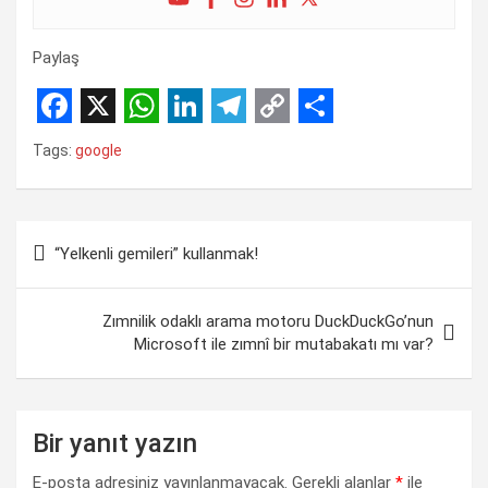
Paylaş
F
X
W
L
T
C
S
Tags:
google
a
h
i
e
o
h
c
a
n
l
p
a
Yazı
e
t
k
e
y
r
“Yelkenli gemileri” kullanmak!
gezinmesi
b
s
e
g
L
e
o
A
d
r
i
Zımnilik odaklı arama motoru DuckDuckGo’nun
o
p
I
a
n
Microsoft ile zımnî bir mutabakatı mı var?
k
p
n
m
k
Bir yanıt yazın
E-posta adresiniz yayınlanmayacak.
Gerekli alanlar
*
ile