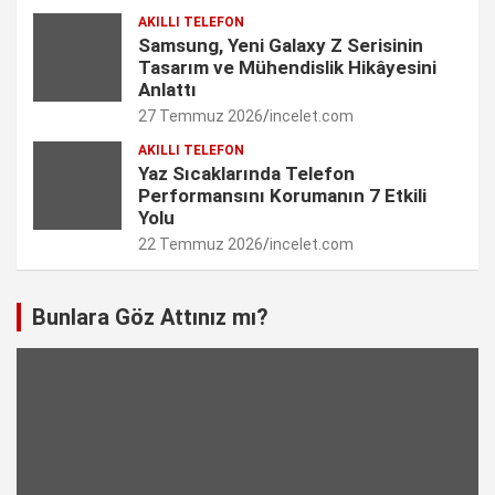
AKILLI TELEFON
e
Samsung, Yeni Galaxy Z Serisinin
Tasarım ve Mühendislik Hikâyesini
l
Anlattı
27 Temmuz 2026
incelet.com
AKILLI TELEFON
Yaz Sıcaklarında Telefon
Performansını Korumanın 7 Etkili
Yolu
22 Temmuz 2026
incelet.com
Bunlara Göz Attınız mı?