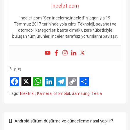
incelet.com
incelet.com “Sen inceleme,incelet!” sloganıyla 19
Temmuz 2017 tarihinde yola çıktı. Teknoloji, seyahat ve
otomobil kategorileri başta olmak üzere tüketiciyle
buluşan tüm ürünleri inceler, tarafsız yorumlarını paylaşır.
Paylaş
F
X
W
L
T
C
S
Tags:
Elektrikli
,
Kamera
,
otomobil
,
Samsung
,
Tesla
a
h
i
e
o
h
c
a
n
l
p
a
Yazı
e
t
k
e
y
r
Android sürüm düşürme ve güncelleme nasıl yapılır?
gezinmesi
b
s
e
g
L
e