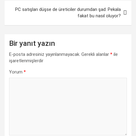
o
A
d
r
i
PC satışları düşse de üreticiler durumdan şad: Pekala
o
p
I
a
n
fakat bu nasıl oluyor?
k
p
n
m
k
Bir yanıt yazın
E-posta adresiniz yayınlanmayacak.
Gerekli alanlar
*
ile
işaretlenmişlerdir
Yorum
*