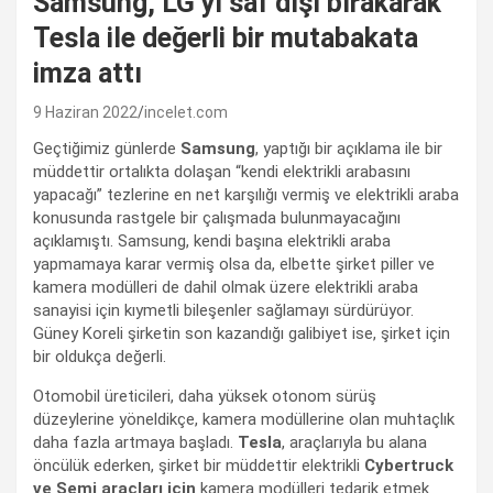
Samsung, LG’yi saf dışı bırakarak
Tesla ile değerli bir mutabakata
imza attı
9 Haziran 2022
incelet.com
Geçtiğimiz günlerde
Samsung
, yaptığı bir açıklama ile bir
müddettir ortalıkta dolaşan “kendi elektrikli arabasını
yapacağı” tezlerine en net karşılığı vermiş ve elektrikli araba
konusunda rastgele bir çalışmada bulunmayacağını
açıklamıştı. Samsung, kendi başına elektrikli araba
yapmamaya karar vermiş olsa da, elbette şirket piller ve
kamera modülleri de dahil olmak üzere elektrikli araba
sanayisi için kıymetli bileşenler sağlamayı sürdürüyor.
Güney Koreli şirketin son kazandığı galibiyet ise, şirket için
bir oldukça değerli.
Otomobil üreticileri, daha yüksek otonom sürüş
düzeylerine yöneldikçe, kamera modüllerine olan muhtaçlık
daha fazla artmaya başladı.
Tesla
, araçlarıyla bu alana
öncülük ederken, şirket bir müddettir elektrikli
Cybertruck
ve Semi araçları için
kamera modülleri tedarik etmek