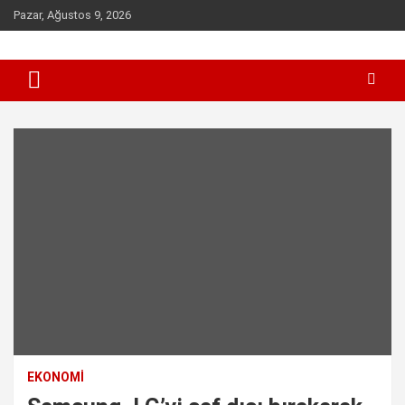
Skip
Pazar, Ağustos 9, 2026
to
content
Sen inceleme, incelet !
incelet.com
EKONOMI