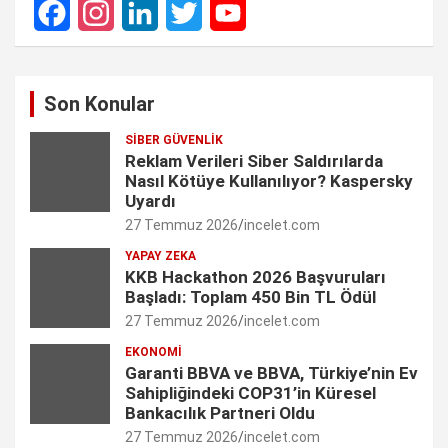
F
I
L
T
Y
a
n
i
w
o
Son Konular
c
s
n
i
u
SIBER GÜVENLIK
e
t
k
t
T
Reklam Verileri Siber Saldırılarda
Nasıl Kötüye Kullanılıyor? Kaspersky
b
a
e
t
u
Uyardı
27 Temmuz 2026
incelet.com
o
g
d
e
b
YAPAY ZEKA
o
r
I
r
e
KKB Hackathon 2026 Başvuruları
Başladı: Toplam 450 Bin TL Ödül
k
a
n
C
27 Temmuz 2026
incelet.com
m
h
EKONOMI
Garanti BBVA ve BBVA, Türkiye’nin Ev
a
Sahipliğindeki COP31’in Küresel
n
Bankacılık Partneri Oldu
27 Temmuz 2026
incelet.com
n