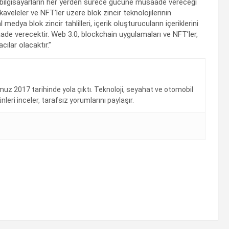
n bilgisayarların her yerden sürece gücüne müsaade vereceği
kaveleler ve NFT’ler üzere blok zincir teknolojilerinin
edya blok zincir tahlilleri, içerik oluşturucuların içeriklerini
 verecektir. Web 3.0, blockchain uygulamaları ve NFT’ler,
ılar olacaktır.”
uz 2017 tarihinde yola çıktı. Teknoloji, seyahat ve otomobil
eri inceler, tarafsız yorumlarını paylaşır.