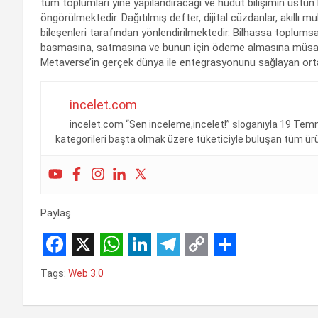
tüm toplumları yine yapılandıracağı ve hudut bilişimin üstü
öngörülmektedir. Dağıtılmış defter, dijital cüzdanlar, akıllı mu
bileşenleri tarafından yönlendirilmektedir. Bilhassa toplumsal m
basmasına, satmasına ve bunun için ödeme almasına müsaade
Metaverse’in gerçek dünya ile entegrasyonunu sağlayan ortac
incelet.com
incelet.com “Sen inceleme,incelet!” sloganıyla 19 Temm
kategorileri başta olmak üzere tüketiciyle buluşan tüm ürünl
Paylaş
F
X
W
L
T
C
S
Tags:
Web 3.0
a
h
i
e
o
h
c
a
n
l
p
a