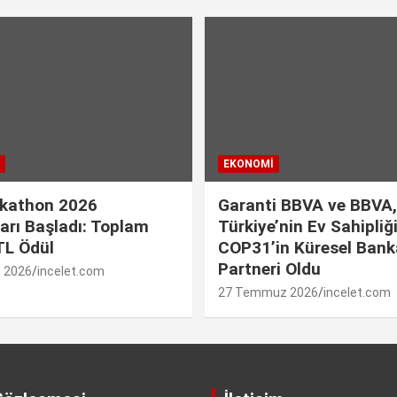
EKONOMI
kathon 2026
Garanti BBVA ve BBVA,
arı Başladı: Toplam
Türkiye’nin Ev Sahipliğ
TL Ödül
COP31’in Küresel Banka
Partneri Oldu
 2026
incelet.com
27 Temmuz 2026
incelet.com