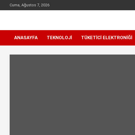
Skip
Cuma, Ağustos 7, 2026
to
content
Sen inceleme, incelet !
incelet.com
ANASAYFA
TEKNOLOJI
TÜKETICI ELEKTRONIĞI