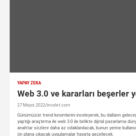
YAPAY ZEKA
Web 3.0 ve kararları beşerler 
27 Mayıs 2022
incelet.com
Günümüzün trend kesimlerini inceleyerek, bu dalların gelece
yaptığı araştırma ile web 3.0 ile birlikte dijital pazarlama d
anahtar sözlere daha az odaklanılacak, bunun yerine kullanıc
ön plana çıkacak uygulamalar hayata geçirilecek.