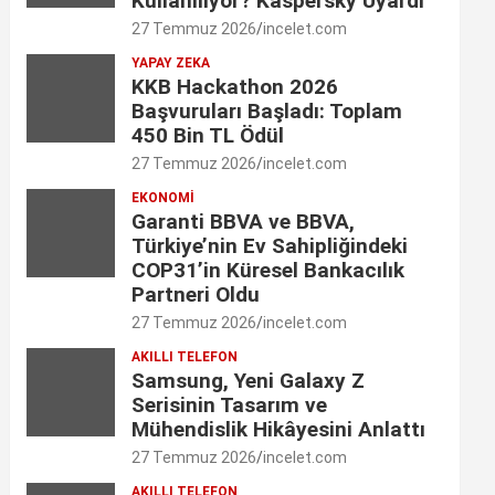
Kullanılıyor? Kaspersky Uyardı
o
g
d
e
b
27 Temmuz 2026
incelet.com
o
r
I
YAPAY ZEKA
r
e
KKB Hackathon 2026
k
a
n
C
Başvuruları Başladı: Toplam
450 Bin TL Ödül
m
h
27 Temmuz 2026
incelet.com
a
EKONOMI
Garanti BBVA ve BBVA,
n
Türkiye’nin Ev Sahipliğindeki
n
COP31’in Küresel Bankacılık
Partneri Oldu
e
27 Temmuz 2026
incelet.com
l
AKILLI TELEFON
Samsung, Yeni Galaxy Z
Serisinin Tasarım ve
Mühendislik Hikâyesini Anlattı
27 Temmuz 2026
incelet.com
AKILLI TELEFON