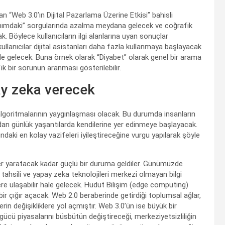
“Web 3.0’ın Dijital Pazarlama Üzerine Etkisi” bahisli
kınımdaki” sorgularında azalma meydana gelecek ve coğrafik
k. Böylece kullanıcıların ilgi alanlarına uyan sonuçlar
kullanıcılar dijital asistanları daha fazla kullanmaya başlayacak
ale gelecek. Buna örnek olarak “Diyabet” olarak genel bir arama
k bir sorunun aranması gösterilebilir.
ay zeka verecek
algoritmalarının yaygınlaşması olacak. Bu durumda insanların
adan günlük yaşantılarda kendilerine yer edinmeye başlayacak.
daki en kolay vazifeleri iyileştireceğine vurgu yapılarak şöyle
er yaratacak kadar güçlü bir duruma geldiler. Günümüzde
hsili ve yapay zeka teknolojileri merkezi olmayan bilgi
lere ulaşabilir hale gelecek. Hudut Bilişim (edge computing)
r çığır açacak. Web 2.0 beraberinde getirdiği toplumsal ağlar,
erin değişikliklere yol açmıştır. Web 3.0’ün ise büyük bir
ücü piyasalarını büsbütün değiştireceği, merkeziyetsizliliğin