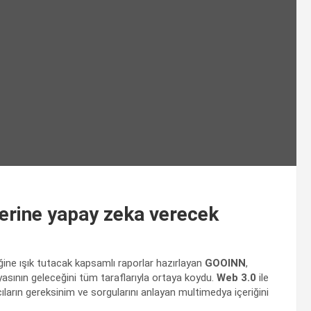
yerine yapay zeka verecek
ğine ışık tutacak kapsamlı raporlar hazırlayan
GOOINN
,
ünyasının geleceğini tüm taraflarıyla ortaya koydu.
Web 3.0
ile
ıların gereksinim ve sorgularını anlayan multimedya içeriğini