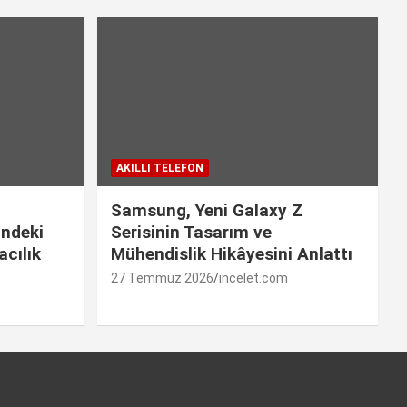
AKILLI TELEFON
Samsung, Yeni Galaxy Z
indeki
Serisinin Tasarım ve
cılık
Mühendislik Hikâyesini Anlattı
27 Temmuz 2026
incelet.com