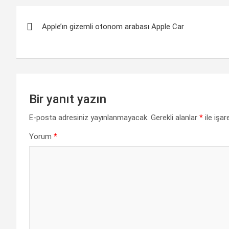
e
t
k
e
y
r
Yazı
b
s
e
g
L
e
Apple’ın gizemli otonom arabası Apple Car
gezinmesi
o
A
d
r
i
o
p
I
a
n
k
p
n
m
k
Bir yanıt yazın
E-posta adresiniz yayınlanmayacak.
Gerekli alanlar
*
ile işar
Yorum
*