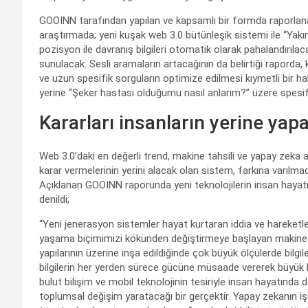
GOOINN tarafından yapılan ve kapsamlı bir formda raporlanan 
araştırmada; yeni kuşak web 3.0 bütünleşik sistemi ile “Ya
pozisyon ile davranış bilgileri otomatik olarak pahalandırılaca
sunulacak. Sesli aramaların artacağının da belirtiği raporda, 
ve uzun spesifik sorguların optimize edilmesi kıymetli bir h
yerine “Şeker hastası olduğumu nasıl anlarım?” üzere spesifi
Kararları insanların yerine yap
Web 3.0’daki en değerli trend, makine tahsili ve yapay zeka 
karar vermelerinin yerini alacak olan sistem, farkına varılm
Açıklanan GOOINN raporunda yeni teknolojilerin insan hayatın
denildi;
“Yeni jenerasyon sistemler hayat kurtaran iddia ve hareketl
yaşama biçimimizi kökünden değiştirmeye başlayan makine ta
yapılarının üzerine inşa edildiğinde çok büyük ölçülerde bilgi
bilgilerin her yerden sürece gücüne müsaade vererek büyük bi
bulut bilişim ve mobil teknolojinin tesiriyle insan hayatında d
toplumsal değişim yaratacağı bir gerçektir. Yapay zekanın işg